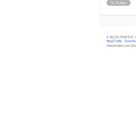
© BLOGTRAFFIC: D
BlogTraffic
Downlo
Interpretiert von
Des