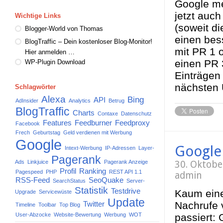
Google mei
jetzt auch
Wichtige Links
(soweit di
Blogger-World von Thomas
einen bes
BlogTraffic – Dein kostenloser Blog-Monitor!
mit PR 1 o
Hier anmelden …
einen PR 
WP-Plugin Download
Einträgen
nächsten 
Schlagwörter
Alexa
Bing
API
AdInsider
Analytics
Betrug
BlogTraffic
Charts
Contaxe
Datenschutz
Features
Feedburner
Feedproxy
Facebook
Frech
Geburtstag
Geld verdienen mit Werbung
Google
Google
Intext-Werbung
IP-Adressen
Layer-
Pagerank
Ads
Linkjuice
Pagerank Anzeige
30. Oktobe
Profil
Ranking
Pagespeed
PHP
REST API 1.1
admin
RSS-Feed
SeoQuake
SearchStatus
Server-
Statistik
Testdrive
Kaum eine
Upgrade
Servicewüste
Update
Nachrufe v
Twitter
Timeline
Toolbar
Top Blog
User-Abzocke
Website-Bewertung
Werbung
WOT
passiert: