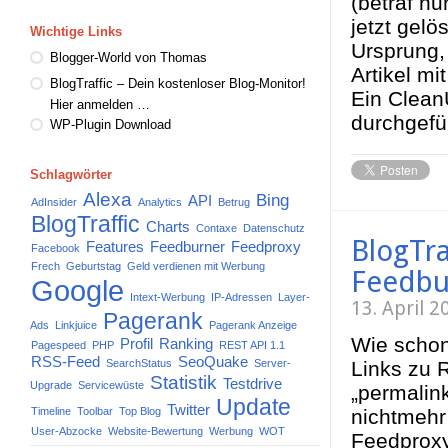
(betraf nu
jetzt gelö
Wichtige Links
Ursprung, 
Blogger-World von Thomas
Artikel mi
BlogTraffic – Dein kostenloser Blog-Monitor!
Ein Clean
Hier anmelden …
durchgefü
WP-Plugin Download
Schlagwörter
Alexa
Bing
API
AdInsider
Analytics
Betrug
BlogTraffic
Charts
Contaxe
Datenschutz
BlogTra
Features
Feedburner
Feedproxy
Facebook
Frech
Geburtstag
Geld verdienen mit Werbung
Feedbu
Google
Intext-Werbung
IP-Adressen
Layer-
13. April 
Pagerank
Ads
Linkjuice
Pagerank Anzeige
Wie schon
Profil
Ranking
Pagespeed
PHP
REST API 1.1
RSS-Feed
SeoQuake
SearchStatus
Server-
Links zu R
Statistik
Testdrive
Upgrade
Servicewüste
„permalink
Update
Twitter
Timeline
Toolbar
Top Blog
nichtmehr
User-Abzocke
Website-Bewertung
Werbung
WOT
Feedproxy