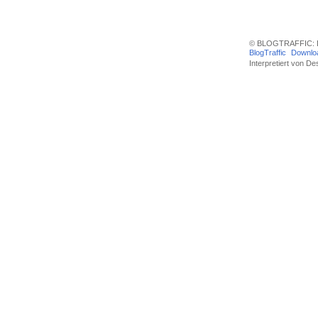
© BLOGTRAFFIC: D
BlogTraffic
Downlo
Interpretiert von
Des