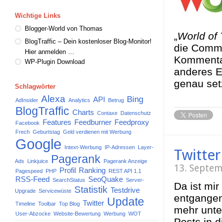
Wichtige Links
Blogger-World von Thomas
„
World of 
BlogTraffic – Dein kostenloser Blog-Monitor!
die Commu
Hier anmelden …
Kommentar
WP-Plugin Download
anderes E
genau se
Schlagwörter
Alexa
Bing
API
AdInsider
Analytics
Betrug
BlogTraffic
Charts
Contaxe
Datenschutz
Features
Feedburner
Feedproxy
Facebook
Frech
Geburtstag
Geld verdienen mit Werbung
Google
Intext-Werbung
IP-Adressen
Layer-
Twitte
Pagerank
Ads
Linkjuice
Pagerank Anzeige
13. Septe
Profil
Ranking
Pagespeed
PHP
REST API 1.1
RSS-Feed
SeoQuake
SearchStatus
Server-
Da ist mi
Statistik
Testdrive
Upgrade
Servicewüste
entgangen,
Update
Twitter
Timeline
Toolbar
Top Blog
mehr unter
User-Abzocke
Website-Bewertung
Werbung
WOT
Posts in d