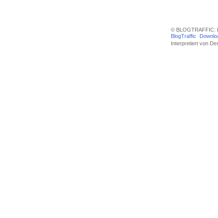
© BLOGTRAFFIC: D
BlogTraffic
Downlo
Interpretiert von
Des