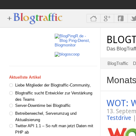
BLOGT
Das BlogTraff
BlogTraffic
D
Monats
Aktuellste Artikel
Liebe Mitglieder der Blogtraffic-Community,
Blogtraffic sucht Entwickler zur Verstärkung
des Teams
WOT: W
Server-Downtime bei Blogtraffic
13. Septe
Betreiberwechel, Serverumzug und
Testdrive
|
Aktualisierung
Twitter API 1.1 – So ruft man jetzt Daten mit
PHP ab