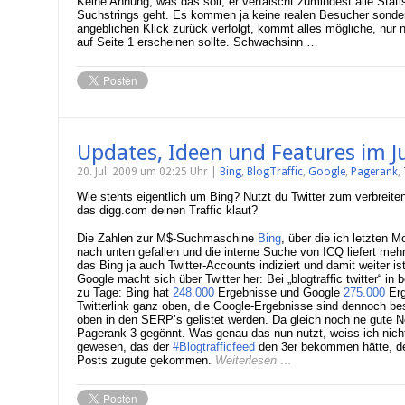
Keine Ahnung, was das soll, er verfälscht zumindest alle Stat
Suchstrings geht. Es kommen ja keine realen Besucher sonde
angeblichen Klick zurück verfolgt, kommt alles mögliche, nur ni
auf Seite 1 erscheinen sollte. Schwachsinn …
Updates, Ideen und Features im Ju
20. Juli 2009 um 02:25 Uhr |
Bing
,
BlogTraffic
,
Google
,
Pagerank
,
Wie stehts eigentlich um Bing? Nutzt du Twitter zum verbreit
das digg.com deinen Traffic klaut?
Die Zahlen zur M$-Suchmaschine
Bing
, über die ich letzten M
nach unten gefallen und die interne Suche von ICQ liefert mehr 
das Bing ja auch Twitter-Accounts indiziert und damit weiter is
Google macht sich über Twitter her: Bei „blogtraffic twitter“
zu Tage: Bing hat
248.000
Ergebnisse und Google
275.000
Erg
Twitterlink ganz oben, die Google-Ergebnisse sind dennoch bes
oben in den SERP’s gelistet werden. Da gleich noch ne gute N
Pagerank 3 gegönnt. Was genau das nun nutzt, weiss ich nicht,
gewesen, das der
#Blogtrafficfeed
den 3er bekommen hätte, de
Posts zugute gekommen.
Weiterlesen …