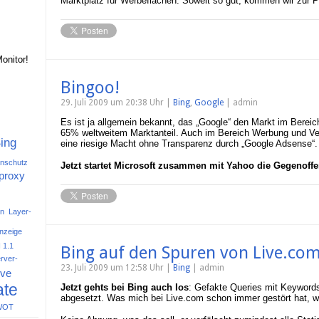
Marktplatz für Werbeflächen. Soweit so gut, kommen wir zur P
onitor!
Bingoo!
29. Juli 2009 um 20:38 Uhr |
Bing
,
Google
| admin
Es ist ja allgemein bekannt, das „Google“ den Markt im Bereich
65% weltweitem Marktanteil. Auch im Bereich Werbung und Ve
ing
eine riesige Macht ohne Transparenz durch „Google Adsense“.
nschutz
Jetzt startet Microsoft zusammen mit Yahoo die Gegenoffe
proxy
en
Layer-
nzeige
 1.1
Bing auf den Spuren von Live.co
rver-
23. Juli 2009 um 12:58 Uhr |
Bing
| admin
ive
te
Jetzt gehts bei Bing auch los
: Gefakte Queries mit Keywor
abgesetzt. Was mich bei Live.com schon immer gestört hat, w
WOT