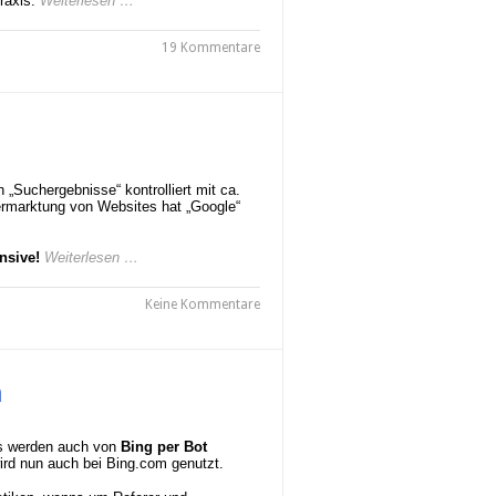
raxis.
Weiterlesen …
19 Kommentare
 „Suchergebnisse“ kontrolliert mit ca.
rmarktung von Websites hat „Google“
nsive!
Weiterlesen …
Keine Kommentare
m
ds werden auch von
Bing per Bot
ird nun auch bei Bing.com genutzt.