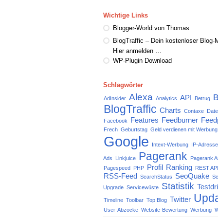
Wichtige Links
Blogger-World von Thomas
BlogTraffic – Dein kostenloser Blog-M
Hier anmelden …
WP-Plugin Download
Schlagwörter
Alexa
B
API
AdInsider
Analytics
Betrug
BlogTraffic
Charts
Contaxe
Date
Features
Feedburner
Feed
Facebook
Frech
Geburtstag
Geld verdienen mit Werbung
Google
Intext-Werbung
IP-Adress
Pagerank
Ads
Linkjuice
Pagerank A
Profil
Ranking
Pagespeed
PHP
REST API
RSS-Feed
SeoQuake
SearchStatus
Se
Statistik
Testdr
Upgrade
Servicewüste
Upda
Twitter
Timeline
Toolbar
Top Blog
User-Abzocke
Website-Bewertung
Werbung