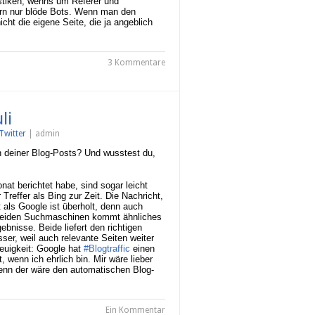
istiken, wenns um Referer und
rn nur blöde Bots. Wenn man den
cht die eigene Seite, die ja angeblich
3 Kommentare
li
Twitter
| admin
en deiner Blog-Posts? Und wusstest du,
onat berichtet habe, sind sogar leicht
Treffer als Bing zur Zeit. Die Nachricht,
t als Google ist überholt, denn auch
 in beiden Suchmaschinen kommt ähnliches
ebnisse. Beide liefert den richtigen
ser, weil auch relevante Seiten weiter
euigkeit: Google hat
#Blogtraffic
einen
 wenn ich ehrlich bin. Mir wäre lieber
nn der wäre den automatischen Blog-
Ein Kommentar