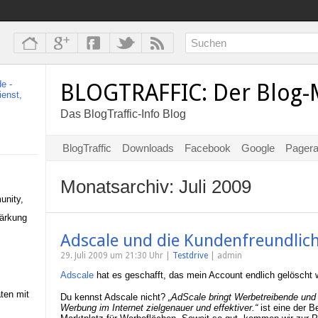
BLOGTRAFFIC: Der Blog-
Das BlogTraffic-Info Blog
BlogTraffic
Downloads
Facebook
Google
Pager
Monatsarchiv:
Juli 2009
unity,
tärkung
Adscale und die Kundenfreundlich
29. Juli 2009 um 21:30 Uhr |
Testdrive
| admin
Adscale
hat es geschafft, das mein Account endlich gelöscht 
aten mit
Du kennst Adscale nicht?
„AdScale bringt Werbetreibende un
Werbung im Internet zielgenauer und effektiver.“
ist eine der 