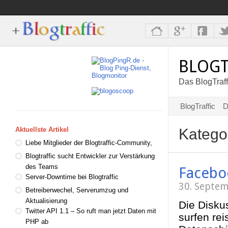
BLOGT
Das BlogTraff
BlogTraffic
D
Katego
Aktuellste Artikel
Liebe Mitglieder der Blogtraffic-Community,
Blogtraffic sucht Entwickler zur Verstärkung
des Teams
Faceboo
Server-Downtime bei Blogtraffic
30. Septe
Betreiberwechel, Serverumzug und
Aktualisierung
Die Disku
Twitter API 1.1 – So ruft man jetzt Daten mit
surfen rei
PHP ab