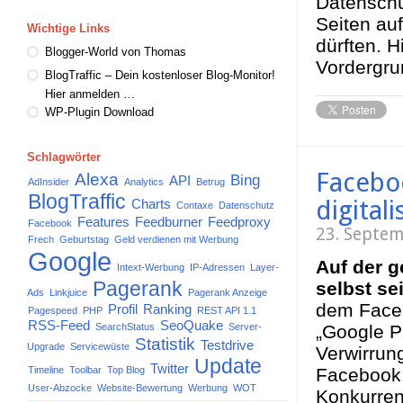
Datenschüt
Seiten au
Wichtige Links
dürften. H
Blogger-World von Thomas
Vordergru
BlogTraffic – Dein kostenloser Blog-Monitor!
Hier anmelden …
WP-Plugin Download
Schlagwörter
Facebo
Alexa
Bing
API
AdInsider
Analytics
Betrug
BlogTraffic
digitali
Charts
Contaxe
Datenschutz
Features
Feedburner
Feedproxy
Facebook
23. Septe
Frech
Geburtstag
Geld verdienen mit Werbung
Google
Auf der g
Intext-Werbung
IP-Adressen
Layer-
Pagerank
selbst se
Ads
Linkjuice
Pagerank Anzeige
dem Faceb
Profil
Ranking
Pagespeed
PHP
REST API 1.1
RSS-Feed
SeoQuake
SearchStatus
Server-
„Google P
Statistik
Testdrive
Upgrade
Servicewüste
Verwirrun
Update
Twitter
Timeline
Toolbar
Top Blog
Facebook.
User-Abzocke
Website-Bewertung
Werbung
WOT
Konkurren