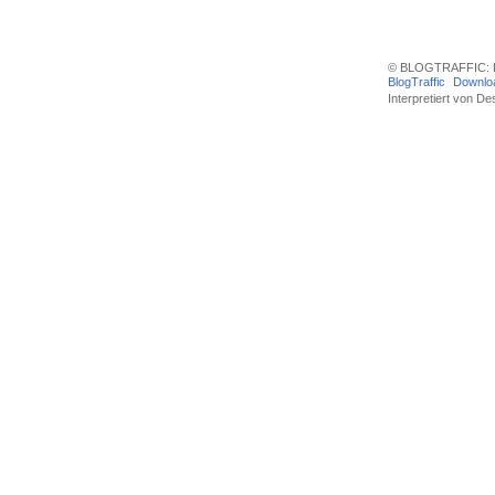
© BLOGTRAFFIC: D
BlogTraffic
Downlo
Interpretiert von
Des