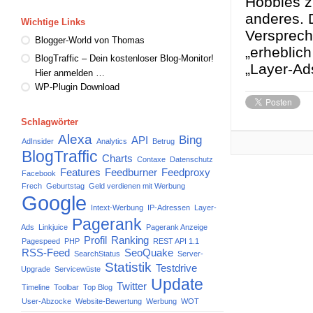
Hobbies zu
anderes. D
Wichtige Links
Versprech
Blogger-World von Thomas
„erheblich
BlogTraffic – Dein kostenloser Blog-Monitor!
„Layer-Ad
Hier anmelden …
WP-Plugin Download
Schlagwörter
Alexa
Bing
API
AdInsider
Analytics
Betrug
BlogTraffic
Charts
Contaxe
Datenschutz
Features
Feedburner
Feedproxy
Facebook
Frech
Geburtstag
Geld verdienen mit Werbung
Google
Intext-Werbung
IP-Adressen
Layer-
Pagerank
Ads
Linkjuice
Pagerank Anzeige
Profil
Ranking
Pagespeed
PHP
REST API 1.1
RSS-Feed
SeoQuake
SearchStatus
Server-
Statistik
Testdrive
Upgrade
Servicewüste
Update
Twitter
Timeline
Toolbar
Top Blog
User-Abzocke
Website-Bewertung
Werbung
WOT