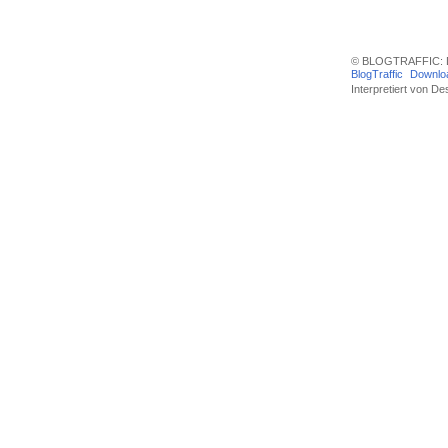
© BLOGTRAFFIC: D
BlogTraffic
Downlo
Interpretiert von
Des