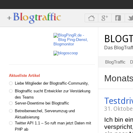
BLOGT
Das BlogTraff
BlogTraffic
D
Monats
Aktuellste Artikel
Liebe Mitglieder der Blogtraffic-Community,
Blogtraffic sucht Entwickler zur Verstärkung
des Teams
Testdr
Server-Downtime bei Blogtraffic
31. Oktobe
Betreiberwechel, Serverumzug und
Aktualisierung
Ich bin ei
Twitter API 1.1 – So ruft man jetzt Daten mit
versprich
PHP ab