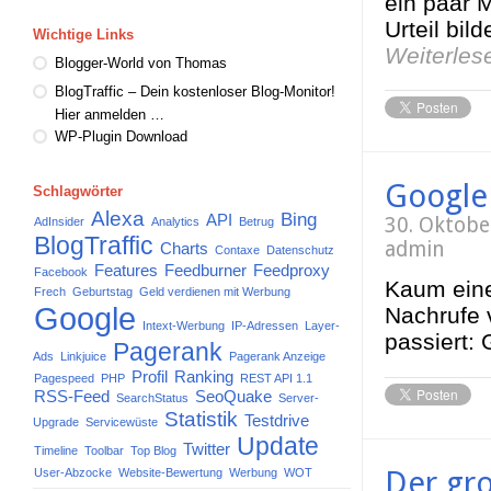
ein paar 
Urteil bil
Wichtige Links
Weiterle
Blogger-World von Thomas
BlogTraffic – Dein kostenloser Blog-Monitor!
Hier anmelden …
WP-Plugin Download
Google
Schlagwörter
Alexa
Bing
API
30. Oktobe
AdInsider
Analytics
Betrug
BlogTraffic
admin
Charts
Contaxe
Datenschutz
Features
Feedburner
Feedproxy
Facebook
Kaum eine
Frech
Geburtstag
Geld verdienen mit Werbung
Google
Nachrufe v
Intext-Werbung
IP-Adressen
Layer-
passiert:
Pagerank
Ads
Linkjuice
Pagerank Anzeige
Profil
Ranking
Pagespeed
PHP
REST API 1.1
RSS-Feed
SeoQuake
SearchStatus
Server-
Statistik
Testdrive
Upgrade
Servicewüste
Update
Twitter
Timeline
Toolbar
Top Blog
Der gro
User-Abzocke
Website-Bewertung
Werbung
WOT