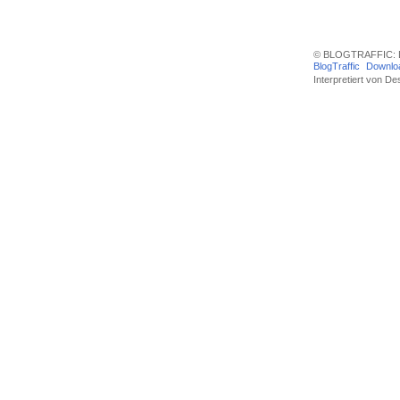
© BLOGTRAFFIC: D
BlogTraffic
Downlo
Interpretiert von
Des