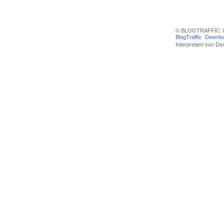
© BLOGTRAFFIC: D
BlogTraffic
Downlo
Interpretiert von
Des