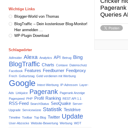
Chcker nic
Pagerank 
Wichtige Links
Queries A
Blogger-World von Thomas
BlogTraffic – Dein kostenloser Blog-Monitor!
Hier anmelden …
WP-Plugin Download
Schlagwörter
Alexa
Bing
API
AdInsider
Analytics
Betrug
BlogTraffic
Charts
Contaxe
Datenschutz
Features
Feedburner
Feedproxy
Facebook
Frech
Geburtstag
Geld verdienen mit Werbung
Google
Intext-Werbung
IP-Adressen
Layer-
Pagerank
Ads
Linkjuice
Pagerank Anzeige
Profil
Ranking
Pagespeed
PHP
REST API 1.1
RSS-Feed
SeoQuake
SearchStatus
Server-
Statistik
Testdrive
Upgrade
Servicewüste
Update
Twitter
Timeline
Toolbar
Top Blog
User-Abzocke
Website-Bewertung
Werbung
WOT