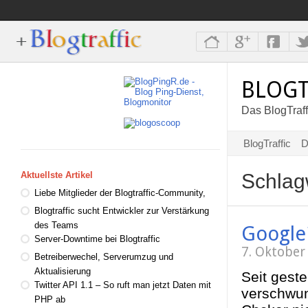
BLOGT
Das BlogTraff
BlogTraffic
D
Schlag
Aktuellste Artikel
Liebe Mitglieder der Blogtraffic-Community,
Blogtraffic sucht Entwickler zur Verstärkung
des Teams
Google
Server-Downtime bei Blogtraffic
7. Oktober
Betreiberwechel, Serverumzug und
Aktualisierung
Seit gest
Twitter API 1.1 – So ruft man jetzt Daten mit
verschwun
PHP ab