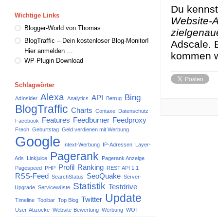
Du kennst
Wichtige Links
Website-A
Blogger-World von Thomas
zielgenaue
BlogTraffic – Dein kostenloser Blog-Monitor!
Adscale. E
Hier anmelden …
kommen wi
WP-Plugin Download
Schlagwörter
Alexa
Bing
API
AdInsider
Analytics
Betrug
BlogTraffic
Charts
Contaxe
Datenschutz
Features
Feedburner
Feedproxy
Facebook
Frech
Geburtstag
Geld verdienen mit Werbung
Google
Intext-Werbung
IP-Adressen
Layer-
Pagerank
Ads
Linkjuice
Pagerank Anzeige
Profil
Ranking
Pagespeed
PHP
REST API 1.1
RSS-Feed
SeoQuake
SearchStatus
Server-
Statistik
Testdrive
Upgrade
Servicewüste
Update
Twitter
Timeline
Toolbar
Top Blog
User-Abzocke
Website-Bewertung
Werbung
WOT