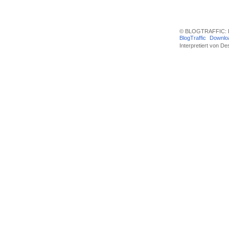
© BLOGTRAFFIC: D
BlogTraffic
Downlo
Interpretiert von
Des