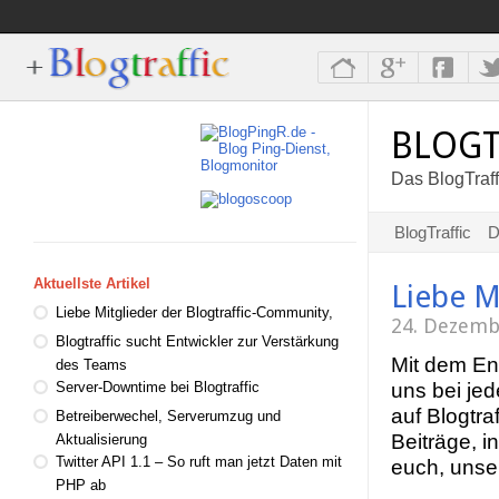
BLOGT
Das BlogTraff
BlogTraffic
D
Aktuellste Artikel
Liebe M
Liebe Mitglieder der Blogtraffic-Community,
24. Dezemb
Blogtraffic sucht Entwickler zur Verstärkung
Mit dem En
des Teams
uns bei jed
Server-Downtime bei Blogtraffic
auf Blogtra
Betreiberwechel, Serverumzug und
Beiträge, i
Aktualisierung
Twitter API 1.1 – So ruft man jetzt Daten mit
euch, unse
PHP ab