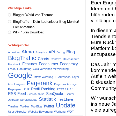
Euer Engag
Ideen und 
Wichtige Links
blühenden O
Blogger-World von Thomas
vielfältige
BlogTraffic – Dein kostenloser Blog-Monitor!
Hier anmelden …
In diesem 
WP-Plugin Download
Trends ent
Eure Rück
Schlagwörter
Plattform k
Alexa
Bing
API
AdInsider
Analytics
Betrug
anzupasse
BlogTraffic
Charts
Contaxe
Datenschutz
Das Jahr m
Features
Feedburner
Feedproxy
Facebook
kommenden
Frech
Geburtstag
Geld verdienen mit Werbung
Google
Auf ein wei
Intext-Werbung
IP-Adressen
Layer-
Diskussione
Pagerank
Ads
Linkjuice
Pagerank Anzeige
Community
Profil
Ranking
Pagespeed
PHP
REST API 1.1
RSS-Feed
SeoQuake
SearchStatus
Server-
Wir wünsch
Statistik
Testdrive
Upgrade
Servicewüste
ins neue J
Update
Twitter
Timeline
Toolbar
Top Blog
viele aufr
User-Abzocke
Website-Bewertung
Werbung
WOT