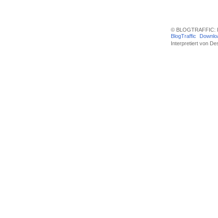
© BLOGTRAFFIC: D
BlogTraffic
Downlo
Interpretiert von
Des