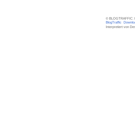
© BLOGTRAFFIC: D
BlogTraffic
Downlo
Interpretiert von
Des