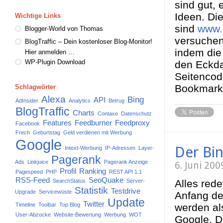
sind gut,
Ideen. Di
Wichtige Links
sind
www.
Blogger-World von Thomas
versuche
BlogTraffic – Dein kostenloser Blog-Monitor!
indem die
Hier anmelden …
WP-Plugin Download
den Eckda
Seitencod
Bookmark
Schlagwörter
Alexa
Bing
API
AdInsider
Analytics
Betrug
BlogTraffic
Charts
Contaxe
Datenschutz
Features
Feedburner
Feedproxy
Facebook
Frech
Geburtstag
Geld verdienen mit Werbung
Google
Der Bi
Intext-Werbung
IP-Adressen
Layer-
Pagerank
Ads
Linkjuice
Pagerank Anzeige
6. Juni 20
Profil
Ranking
Pagespeed
PHP
REST API 1.1
RSS-Feed
SeoQuake
SearchStatus
Server-
Alles rede
Statistik
Testdrive
Upgrade
Servicewüste
Anfang des
Update
Twitter
Timeline
Toolbar
Top Blog
werden a
User-Abzocke
Website-Bewertung
Werbung
WOT
Google. D