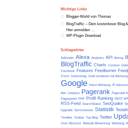
Wichtige Links
Blogger-World von Thomas
BlogTraffic – Dein kostenloser Blog-M
Hier anmelden …
WP-Plugin Download
Schlagwörter
Alexa
B
API
AdInsider
Analytics
Betrug
BlogTraffic
Charts
Contaxe
Date
Features
Feedburner
Feed
Facebook
Frech
Geburtstag
Geld verdienen mit Werbung
Google
Intext-Werbung
IP-Adress
Pagerank
Ads
Linkjuice
Pagerank A
Profil
Ranking
Pagespeed
PHP
REST API
RSS-Feed
SeoQuake
SearchStatus
Se
Statistik
Testdr
Upgrade
Servicewüste
Upda
Twitter
Timeline
Toolbar
Top Blog
User-Abzocke
Website-Bewertung
Werbung