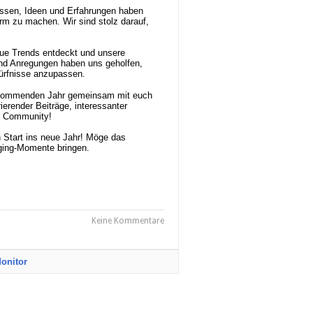
issen, Ideen und Erfahrungen haben
orm zu machen. Wir sind stolz darauf,
eue Trends entdeckt und unsere
und Anregungen haben uns geholfen,
dürfnisse anzupassen.
m kommenden Jahr gemeinsam mit euch
ierender Beiträge, interessanter
en Community!
n Start ins neue Jahr! Möge das
ging-Momente bringen.
Keine Kommentare
onitor