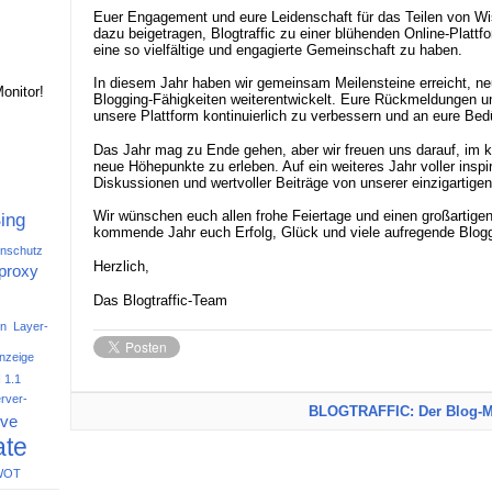
Euer Engagement und eure Leidenschaft für das Teilen von W
dazu beigetragen, Blogtraffic zu einer blühenden Online-Plattf
eine so vielfältige und engagierte Gemeinschaft zu haben.
In diesem Jahr haben wir gemeinsam Meilensteine erreicht, n
onitor!
Blogging-Fähigkeiten weiterentwickelt. Eure Rückmeldungen 
unsere Plattform kontinuierlich zu verbessern und an eure Be
Das Jahr mag zu Ende gehen, aber wir freuen uns darauf, i
neue Höhepunkte zu erleben. Auf ein weiteres Jahr voller inspir
Diskussionen und wertvoller Beiträge von unserer einzigartig
Wir wünschen euch allen frohe Feiertage und einen großartige
ing
kommende Jahr euch Erfolg, Glück und viele aufregende Blog
nschutz
Herzlich,
proxy
Das Blogtraffic-Team
en
Layer-
nzeige
 1.1
rver-
BLOGTRAFFIC: Der Blog-M
ive
te
WOT