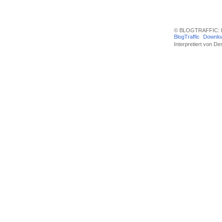
© BLOGTRAFFIC: D
BlogTraffic
Downlo
Interpretiert von
Des