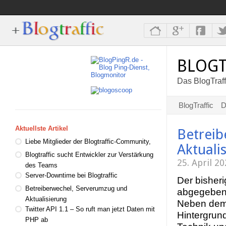
BLOGT
Das BlogTraff
BlogTraffic
D
Aktuellste Artikel
Betreib
Liebe Mitglieder der Blogtraffic-Community,
Aktuali
Blogtraffic sucht Entwickler zur Verstärkung
25. April 2
des Teams
Server-Downtime bei Blogtraffic
Der bisheri
Betreiberwechel, Serverumzug und
abgegeben
Aktualisierung
Neben dem 
Twitter API 1.1 – So ruft man jetzt Daten mit
Hintergrund
PHP ab