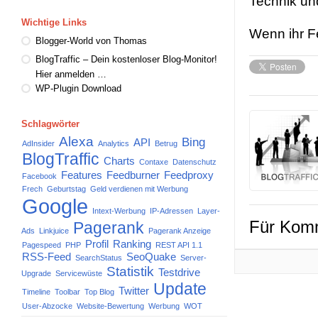
Technik un
Wichtige Links
Wenn ihr Fe
Blogger-World von Thomas
BlogTraffic – Dein kostenloser Blog-Monitor!
Hier anmelden …
WP-Plugin Download
Schlagwörter
Alexa
Bing
API
AdInsider
Analytics
Betrug
BlogTraffic
Charts
Contaxe
Datenschutz
Features
Feedburner
Feedproxy
Facebook
Frech
Geburtstag
Geld verdienen mit Werbung
Google
Intext-Werbung
IP-Adressen
Layer-
Für Komm
Pagerank
Ads
Linkjuice
Pagerank Anzeige
Profil
Ranking
Pagespeed
PHP
REST API 1.1
RSS-Feed
SeoQuake
SearchStatus
Server-
Statistik
Testdrive
Upgrade
Servicewüste
Update
Twitter
Timeline
Toolbar
Top Blog
User-Abzocke
Website-Bewertung
Werbung
WOT