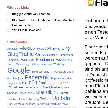
Wichtige Links
Blogger-World von Thomas
einbauen. 
BlogTraffic – Dein kostenloser Blog-Monitor!
Hier anmelden …
und werde 
WP-Plugin Download
einen Testd
paar Woche
Schlagwörter
Flattr stel
Alexa
Bing
API
AdInsider
Analytics
Betrug
seinen Fla
BlogTraffic
Charts
Contaxe
Datenschutz
werden auf 
Features
Feedburner
Feedproxy
Facebook
gepostet. 
Frech
Geburtstag
Geld verdienen mit Werbung
Google
sind bislan
Intext-Werbung
IP-Adressen
Layer-
in Deutsch 
Pagerank
Ads
Linkjuice
Pagerank Anzeige
profession
Profil
Ranking
Pagespeed
PHP
REST API 1.1
man Flattr-
RSS-Feed
SeoQuake
SearchStatus
Server-
Zahlens an
Statistik
Testdrive
Upgrade
Servicewüste
vielleicht
Update
Twitter
Timeline
Toolbar
Top Blog
braucht. B
User-Abzocke
Website-Bewertung
Werbung
WOT
und das auc