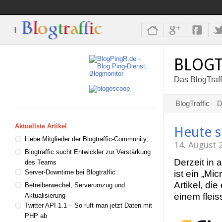
BLOGT
Das BlogTraff
BlogTraffic
D
Aktuellste Artikel
Heute s
Liebe Mitglieder der Blogtraffic-Community,
14. August
Blogtraffic sucht Entwickler zur Verstärkung
Derzeit in 
des Teams
ist ein „Mi
Server-Downtime bei Blogtraffic
Artikel, di
Betreiberwechel, Serverumzug und
einem flei
Aktualisierung
Twitter API 1.1 – So ruft man jetzt Daten mit
PHP ab