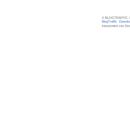
© BLOGTRAFFIC: D
BlogTraffic
Downlo
Interpretiert von
Des