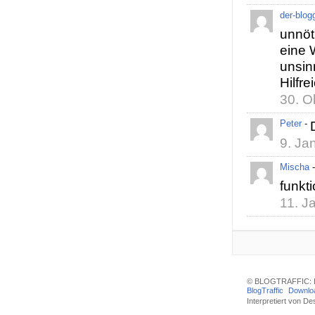
der-blog
unnöt
eine 
unsin
Hilfr
30. O
Peter
-
9. Ja
Mischa
funkt
11. J
© BLOGTRAFFIC: D
BlogTraffic
Downlo
Interpretiert von
Des