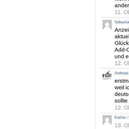
ander
11. O
Sebasti
Anzei
aktue
Glück
Add-O
und es
12. O
Andreas
erstm
weil 
deuts
sollt
12. O
Karina
-
13. O