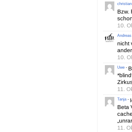
christian
Bzw. 
schon 
10. O
Andreas
nicht
ander
10. O
Uwe
-
B
*blin
Zirku
11. O
Tanja
-
Beta 
cache
„unra
11. O