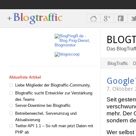
BLOGT
Das BlogTraff
BlogTraffic
D
Aktuellste Artikel
Google
Liebe Mitglieder der Blogtraffic-Community,
7. Oktober
Blogtraffic sucht Entwickler zur Verstärkung
Seit gester
des Teams
verschwund
Server-Downtime bei Blogtraffic
mehr. Der G
Betreiberwechel, Serverumzug und
sondern de
Aktualisierung
Twitter API 1.1 – So ruft man jetzt Daten mit
Wer selbst
PHP ab