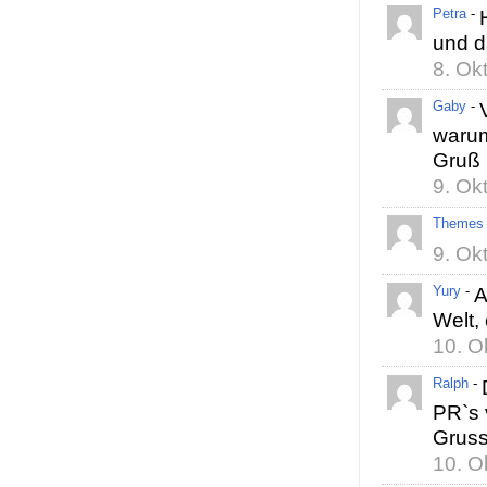
Petra
-
und da
8. Ok
Gaby
-
warum
Gruß
9. Ok
Themes
9. Ok
Yury
-
A
Welt,
10. O
Ralph
-
PR`s 
Gruss
10. O