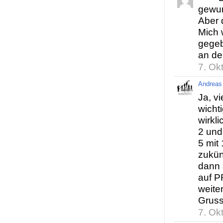
gewun
Aber d
Mich 
gegeb
an de
7. Ok
Andreas
Ja, vi
wicht
wirkli
2 und
5 mit
zukün
dann 
auf PR
weite
Gruss
7. Ok