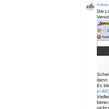
Andreas
Die L
Versi
Schei
denn 
Es ble
p=88
Viell
berec
nicht