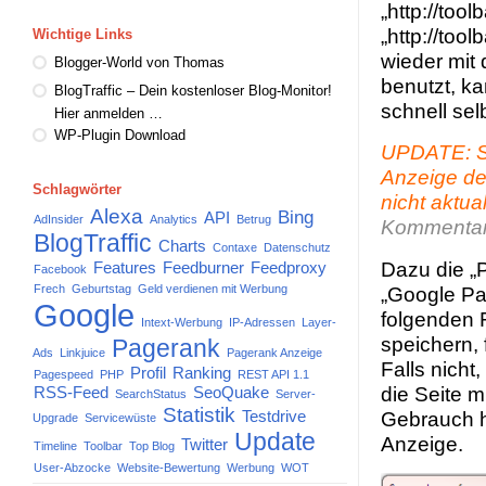
„http://too
„http://too
Wichtige Links
wieder mit 
Blogger-World von Thomas
benutzt, k
BlogTraffic – Dein kostenloser Blog-Monitor!
schnell se
Hier anmelden …
WP-Plugin Download
UPDATE: Sc
Anzeige de
Schlagwörter
nicht aktua
Alexa
Bing
API
AdInsider
Analytics
Betrug
Kommentar
BlogTraffic
Charts
Contaxe
Datenschutz
Dazu die „P
Features
Feedburner
Feedproxy
Facebook
„Google Pag
Frech
Geburtstag
Geld verdienen mit Werbung
Google
folgenden 
Intext-Werbung
IP-Adressen
Layer-
speichern, 
Pagerank
Ads
Linkjuice
Pagerank Anzeige
Falls nich
Profil
Ranking
Pagespeed
PHP
REST API 1.1
die Seite 
RSS-Feed
SeoQuake
SearchStatus
Server-
Statistik
Gebrauch h
Testdrive
Upgrade
Servicewüste
Update
Anzeige.
Twitter
Timeline
Toolbar
Top Blog
User-Abzocke
Website-Bewertung
Werbung
WOT