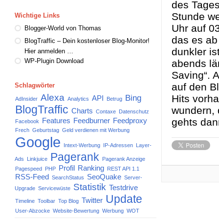
des Tages
Stunde we
Wichtige Links
Uhr auf 03
Blogger-World von Thomas
das es ab
BlogTraffic – Dein kostenloser Blog-Monitor!
dunkler i
Hier anmelden …
WP-Plugin Download
abends lä
Saving“. 
auf den Bl
Schlagwörter
Alexa
Bing
Hits vorh
API
AdInsider
Analytics
Betrug
BlogTraffic
wundern, 
Charts
Contaxe
Datenschutz
gehts da
Features
Feedburner
Feedproxy
Facebook
Frech
Geburtstag
Geld verdienen mit Werbung
Google
Intext-Werbung
IP-Adressen
Layer-
Pagerank
Ads
Linkjuice
Pagerank Anzeige
Profil
Ranking
Pagespeed
PHP
REST API 1.1
RSS-Feed
SeoQuake
SearchStatus
Server-
Statistik
Testdrive
Upgrade
Servicewüste
Update
Twitter
Timeline
Toolbar
Top Blog
User-Abzocke
Website-Bewertung
Werbung
WOT