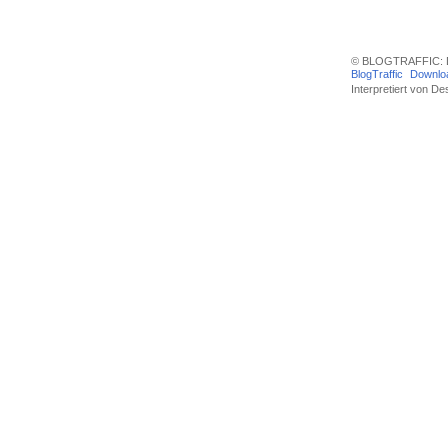
© BLOGTRAFFIC: D
BlogTraffic
Downlo
Interpretiert von
Des