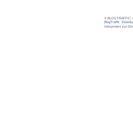
© BLOGTRAFFIC: D
BlogTraffic
Downlo
Interpretiert von
Des