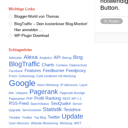
notwendig
Button.
Wichtige Links
Blogger-World von Thomas
BlogTraffic – Dein kostenloser Blog-Monitor!
Hier anmelden …
WP-Plugin Download
Schlagwörter
Alexa
Bing
API
AdInsider
Analytics
Betrug
BlogTraffic
Charts
Contaxe
Datenschutz
Features
Feedburner
Feedproxy
Facebook
Frech
Geburtstag
Geld verdienen mit Werbung
Google
Intext-Werbung
IP-Adressen
Layer-
Pagerank
Ads
Linkjuice
Pagerank Anzeige
Profil
Ranking
Pagespeed
PHP
REST API 1.1
RSS-Feed
SeoQuake
SearchStatus
Server-
Statistik
Testdrive
Upgrade
Servicewüste
Update
Twitter
Timeline
Toolbar
Top Blog
User-Abzocke
Website-Bewertung
Werbung
WOT